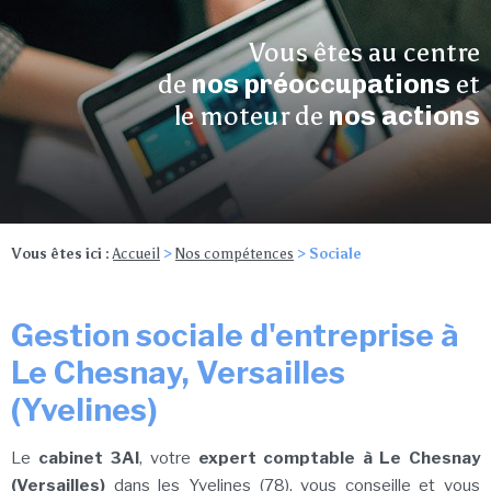
Vous êtes au centre
de
nos préoccupations
et
le moteur de
nos actions
Vous êtes ici :
Accueil
>
Nos compétences
> Sociale
Gestion sociale d'entreprise à
Le Chesnay, Versailles
(Yvelines)
Le
cabinet 3AI
, votre
expert comptable à Le Chesnay
(Versailles)
dans les Yvelines (78), vous conseille et vous